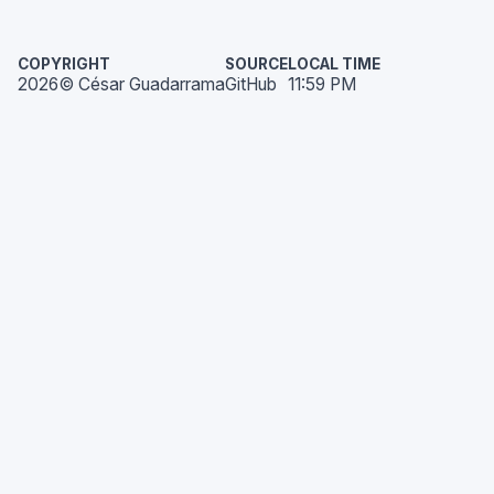
COPYRIGHT
SOURCE
LOCAL TIME
2026
© César Guadarrama
GitHub
11:59 PM